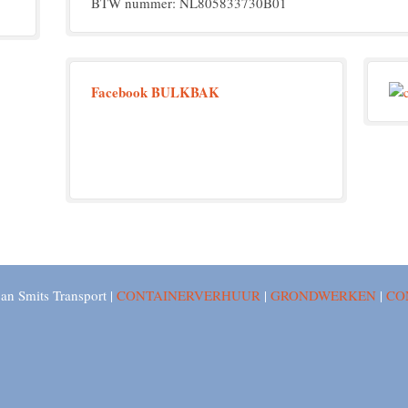
BTW nummer: NL805833730B01
Facebook BULKBAK
an Smits Transport |
CONTAINERVERHUUR
|
GRONDWERKEN
|
CO