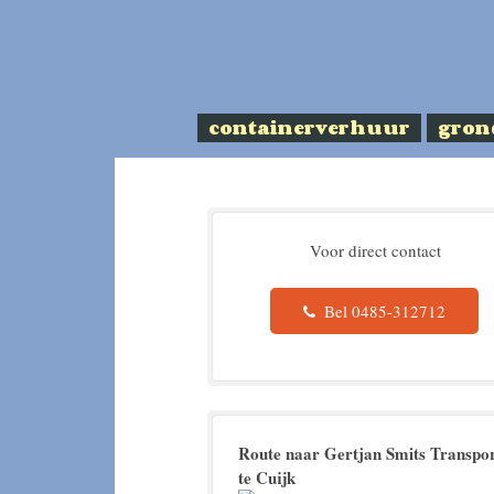
containerverhuur
gron
Voor direct contact
Bel 0485-312712
Route naar Gertjan Smits Transpo
te Cuijk