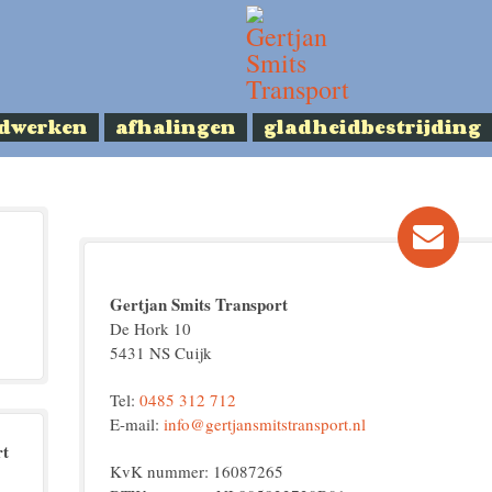
dwerken
afhalingen
gladheidbestrijding
Gertjan Smits Transport
De Hork 10
5431 NS Cuijk
Tel:
0485 312 712
E-mail:
info@gertjansmitstransport.nl
rt
KvK nummer: 16087265